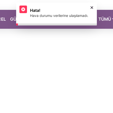
CEL
GÜZELLİK
SAĞLIK
YAŞAM
MAGAZİN
TÜMÜ