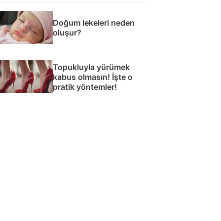
Doğum lekeleri neden
oluşur?
Topukluyla yürümek
kabus olmasın! İşte o
pratik yöntemler!