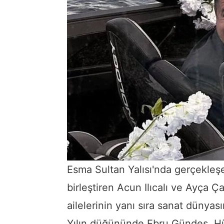
Esma Sultan Yalısı'nda gerçekle
birleştiren Acun Ilıcalı ve Ayça 
ailelerinin yanı sıra sanat dünyas
Yılın düğününde Ebru Gündeş, Hü