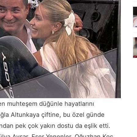
şen muhteşem düğünle hayatlarını
Çağla Altunkaya çiftine, bu özel günde
ından pek çok yakın dostu da eşlik etti.
lya Avşar, Eser Yenenler, Oğuzhan Koç