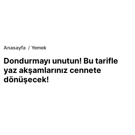
Anasayfa
Yemek
Dondurmayı unutun! Bu tarifle
yaz akşamlarınız cennete
dönüşecek!
Sıcak yaz günlerinde içinizi ferahlatacak,
hafif mi hafif, ekşi mi ekşi bir lezzet
arıyorsanız doğru yerdesiniz! Yaz
akşamlarının ve özel davetlerin yıldızı
olmaya aday, ev yapımı limon sorbe