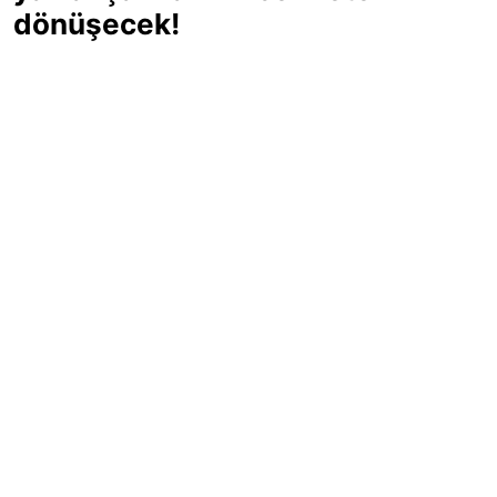
dönüşecek!
Sıcak yaz günlerinde içinizi ferahlatacak,
hafif mi hafif, ekşi mi ekşi bir lezzet
arıyorsanız doğru yerdesiniz! Yaz
akşamlarının ve özel davetlerin yıldızı
olmaya aday, ev yapımı limon sorbe
tarifiyle serinliğin tadını çıkarın. Üstelik
yapımı sandığınızdan çok daha kolay!
Haber Merkezi
03.07.2025 - 16:11