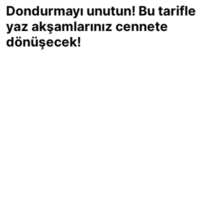
Dondurmayı unutun! Bu tarifle
yaz akşamlarınız cennete
dönüşecek!
Sıcak yaz günlerinde içinizi ferahlatacak,
hafif mi hafif, ekşi mi ekşi bir lezzet
arıyorsanız doğru yerdesiniz! Yaz
akşamlarının ve özel davetlerin yıldızı
olmaya aday, ev yapımı limon sorbe
tarifiyle serinliğin tadını çıkarın. Üstelik
yapımı sandığınızdan çok daha kolay!
Haber Merkezi
03.07.2025 - 16:11