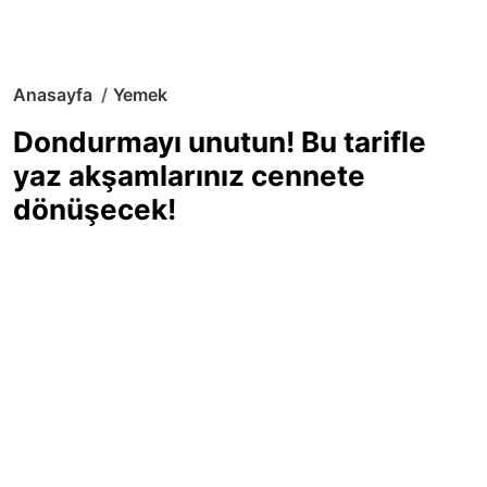
Anasayfa
Yemek
Dondurmayı unutun! Bu tarifle
yaz akşamlarınız cennete
dönüşecek!
Sıcak yaz günlerinde içinizi ferahlatacak,
hafif mi hafif, ekşi mi ekşi bir lezzet
arıyorsanız doğru yerdesiniz! Yaz
akşamlarının ve özel davetlerin yıldızı
olmaya aday, ev yapımı limon sorbe
tarifiyle serinliğin tadını çıkarın. Üstelik
yapımı sandığınızdan çok daha kolay!