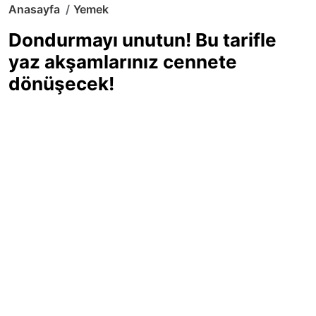
Anasayfa
Yemek
Dondurmayı unutun! Bu tarifle
yaz akşamlarınız cennete
dönüşecek!
Sıcak yaz günlerinde içinizi ferahlatacak,
hafif mi hafif, ekşi mi ekşi bir lezzet
arıyorsanız doğru yerdesiniz! Yaz
akşamlarının ve özel davetlerin yıldızı
olmaya aday, ev yapımı limon sorbe
tarifiyle serinliğin tadını çıkarın. Üstelik
yapımı sandığınızdan çok daha kolay!
Haber Merkezi
03.07.2025 - 16:11