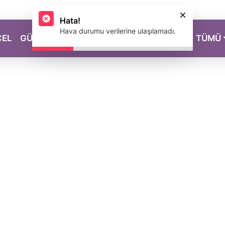
Hata!
Hava durumu verilerine ulaşılamadı.
CEL
GÜZELLİK
SAĞLIK
YAŞAM
MAGAZİN
TÜMÜ