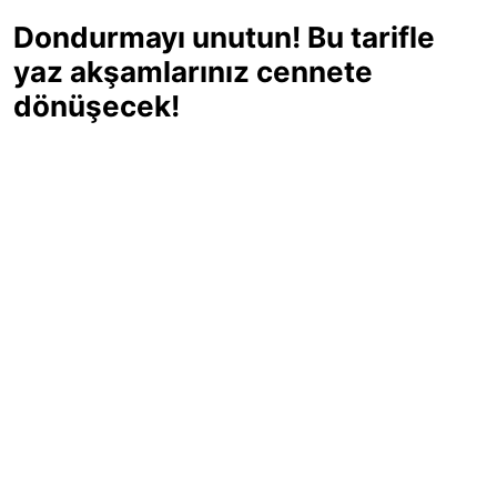
Dondurmayı unutun! Bu tarifle
yaz akşamlarınız cennete
dönüşecek!
Sıcak yaz günlerinde içinizi ferahlatacak,
hafif mi hafif, ekşi mi ekşi bir lezzet
arıyorsanız doğru yerdesiniz! Yaz
akşamlarının ve özel davetlerin yıldızı
olmaya aday, ev yapımı limon sorbe
tarifiyle serinliğin tadını çıkarın. Üstelik
yapımı sandığınızdan çok daha kolay!
Haber Merkezi
03.07.2025 - 16:11