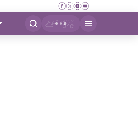
Yükleniyor
0 °C