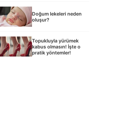
Doğum lekeleri neden
oluşur?
Topukluyla yürümek
kabus olmasın! İşte o
pratik yöntemler!