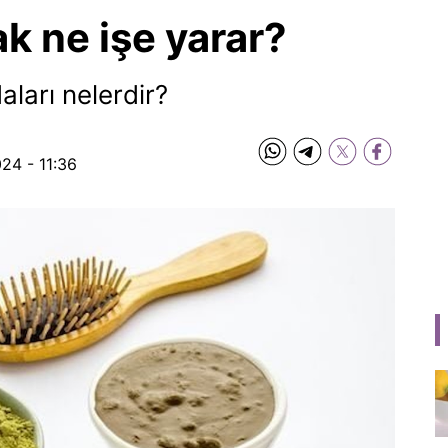
k ne işe yarar?
ları nelerdir?
24 - 11:36