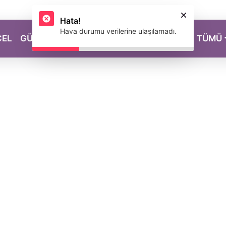
Hata!
Hava durumu verilerine ulaşılamadı.
CEL
GÜZELLİK
SAĞLIK
YAŞAM
MAGAZİN
TÜMÜ