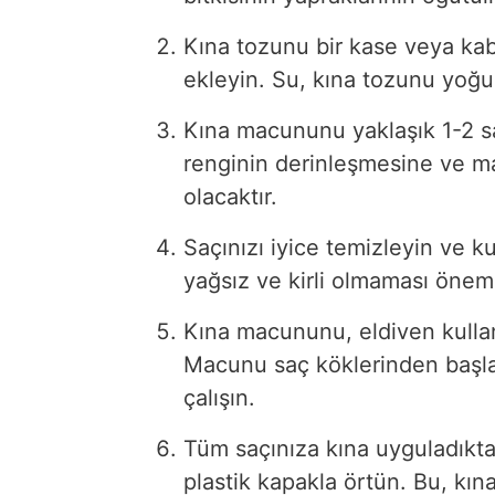
Kına tozunu bir kase veya kab
ekleyin. Su, kına tozunu yoğu
Kına macununu yaklaşık 1-2 sa
renginin derinleşmesine ve m
olacaktır.
Saçınızı iyice temizleyin ve 
yağsız ve kirli olmaması öneml
Kına macununu, eldiven kullan
Macunu saç köklerinden başla
çalışın.
Tüm saçınıza kına uyguladıktan
plastik kapakla örtün. Bu, kın