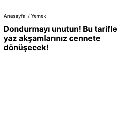
Anasayfa
Yemek
Dondurmayı unutun! Bu tarifle
yaz akşamlarınız cennete
dönüşecek!
Sıcak yaz günlerinde içinizi ferahlatacak,
hafif mi hafif, ekşi mi ekşi bir lezzet
arıyorsanız doğru yerdesiniz! Yaz
akşamlarının ve özel davetlerin yıldızı
olmaya aday, ev yapımı limon sorbe
tarifiyle serinliğin tadını çıkarın. Üstelik
yapımı sandığınızdan çok daha kolay!
Haber Merkezi
03.07.2025 - 16:11