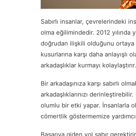
Sabırlı insanlar, çevrelerindeki in
olma eğilimindedir. 2012 yılında 
doğrudan ilişkili olduğunu ortaya k
kusurlarına karşı daha anlayışlı ol
arkadaşlıklar kurmayı kolaylaştırır
Bir arkadaşınıza karşı sabırlı olmak
arkadaşlıklarınızı derinleştirebil
olumlu bir etki yapar. İnsanlarla o
cömertlik göstermemize yardımcı o
Başarıya giden yol sabır gerektiri