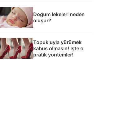
Doğum lekeleri neden
oluşur?
Topukluyla yürümek
kabus olmasın! İşte o
pratik yöntemler!