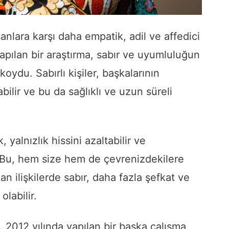
sanlara karşı daha empatik, adil ve affedici
yapılan bir araştırma, sabır ve uyumluluğun
oydu. Sabırlı kişiler, başkalarının
abilir ve bu da sağlıklı ve uzun süreli
.
, yalnızlık hissini azaltabilir ve
ir. Bu, hem size hem de çevrenizdekilere
lan ilişkilerde sabır, daha fazla şefkat ve
labilir.
r. 2012 yılında yapılan bir başka çalışma,