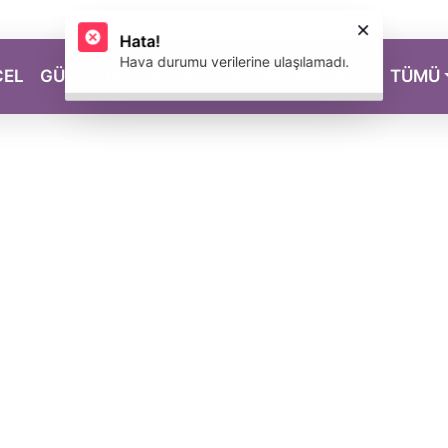
CEL
GÜZELLİK
SAĞLIK
YAŞAM
MAGAZİN
TÜMÜ