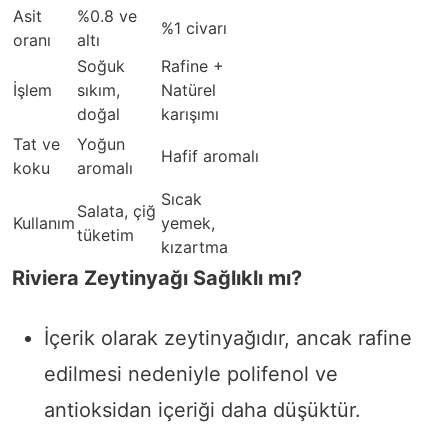
Asit
%0.8 ve
%1 civarı
oranı
altı
Soğuk
Rafine +
İşlem
sıkım,
Natürel
doğal
karışımı
Tat ve
Yoğun
Hafif aromalı
koku
aromalı
Sıcak
Salata, çiğ
Kullanım
yemek,
tüketim
kızartma
Riviera Zeytinyağı Sağlıklı mı?
İçerik olarak zeytinyağıdır, ancak rafine
edilmesi nedeniyle polifenol ve
antioksidan içeriği daha düşüktür.