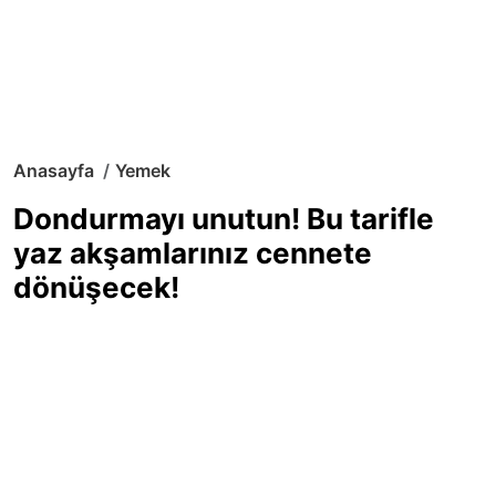
Anasayfa
Yemek
Dondurmayı unutun! Bu tarifle
yaz akşamlarınız cennete
dönüşecek!
Sıcak yaz günlerinde içinizi ferahlatacak,
hafif mi hafif, ekşi mi ekşi bir lezzet
arıyorsanız doğru yerdesiniz! Yaz
akşamlarının ve özel davetlerin yıldızı
olmaya aday, ev yapımı limon sorbe
tarifiyle serinliğin tadını çıkarın. Üstelik