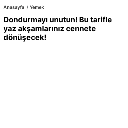
Anasayfa
Yemek
Dondurmayı unutun! Bu tarifle
yaz akşamlarınız cennete
dönüşecek!
Sıcak yaz günlerinde içinizi ferahlatacak,
hafif mi hafif, ekşi mi ekşi bir lezzet
arıyorsanız doğru yerdesiniz! Yaz
akşamlarının ve özel davetlerin yıldızı
olmaya aday, ev yapımı limon sorbe
tarifiyle serinliğin tadını çıkarın. Üstelik
yapımı sandığınızdan çok daha kolay!
Haber Merkezi
03.07.2025 - 16:11