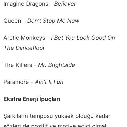
Imagine Dragons -
Believer
Queen -
Don’t Stop Me Now
Arctic Monkeys -
I Bet You Look Good On
The Dancefloor
The Killers -
Mr. Brightside
Paramore -
Ain’t It Fun
Ekstra Enerji İpuçları
Şarkıların temposu yüksek olduğu kadar
sözleri de pozitif ve motive edici olmalı.