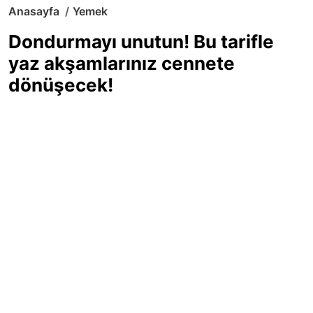
Anasayfa
Yemek
Dondurmayı unutun! Bu tarifle
yaz akşamlarınız cennete
dönüşecek!
Sıcak yaz günlerinde içinizi ferahlatacak,
hafif mi hafif, ekşi mi ekşi bir lezzet
arıyorsanız doğru yerdesiniz! Yaz
akşamlarının ve özel davetlerin yıldızı
olmaya aday, ev yapımı limon sorbe
tarifiyle serinliğin tadını çıkarın. Üstelik
yapımı sandığınızdan çok daha kolay!
Haber Merkezi
03.07.2025 - 16:11