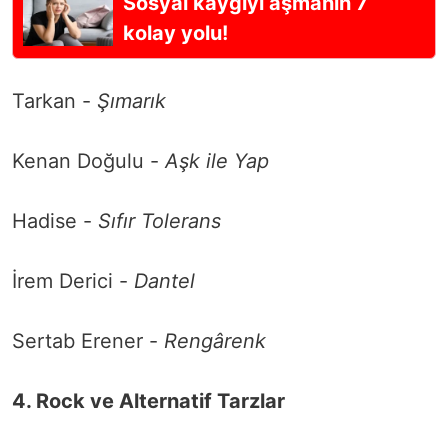
Sosyal kaygıyı aşmanın 7
kolay yolu!
Tarkan -
Şımarık
Kenan Doğulu -
Aşk ile Yap
Hadise -
Sıfır Tolerans
İrem Derici -
Dantel
Sertab Erener -
Rengârenk
4. Rock ve Alternatif Tarzlar