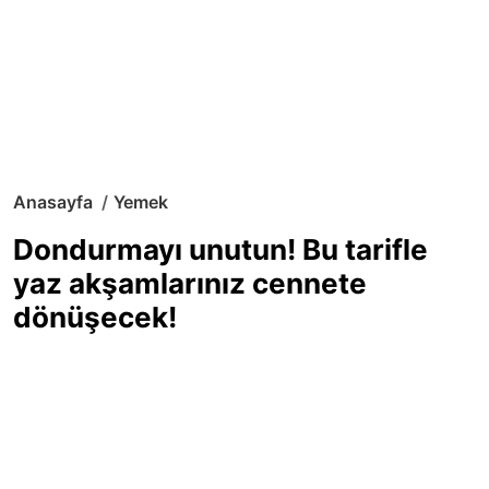
Anasayfa
Yemek
Dondurmayı unutun! Bu tarifle
yaz akşamlarınız cennete
dönüşecek!
Sıcak yaz günlerinde içinizi ferahlatacak,
hafif mi hafif, ekşi mi ekşi bir lezzet
arıyorsanız doğru yerdesiniz! Yaz
akşamlarının ve özel davetlerin yıldızı