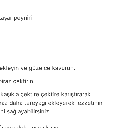
kaşar peyniri
u ekleyin ve güzelce kavurun.
raz çektirin.
kaşıkla çektire çektire karıştırarak
iraz daha tereyağı ekleyerek lezzetinin
i sağlayabilirsiniz.
rüşene dek hoşça kalın.