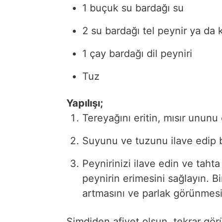
1 buçuk su bardağı su
2 su bardağı tel peynir ya da 
1 çay bardağı dil peyniri
Tuz
Yapılışı;
Tereyağını eritin, mısır unun
Suyunu ve tuzunu ilave edip bi
Peynirinizi ilave edin ve tahta 
peynirin erimesini sağlayın. B
artmasını ve parlak görünmesin
Şimdiden afiyet olsun, tekrar gö