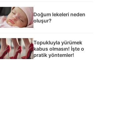
Doğum lekeleri neden
oluşur?
Topukluyla yürümek
kabus olmasın! İşte o
pratik yöntemler!