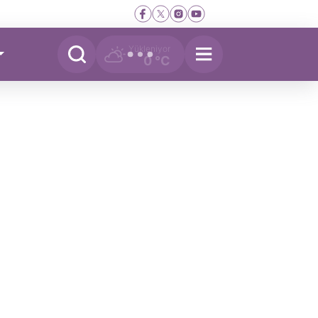
Yükleniyor
0 °C