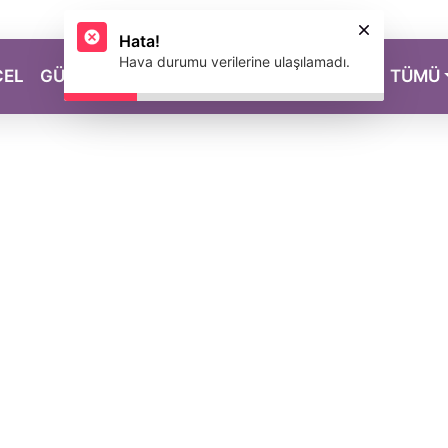
Hata!
Hava durumu verilerine ulaşılamadı.
CEL
GÜZELLİK
SAĞLIK
YAŞAM
MAGAZİN
TÜMÜ