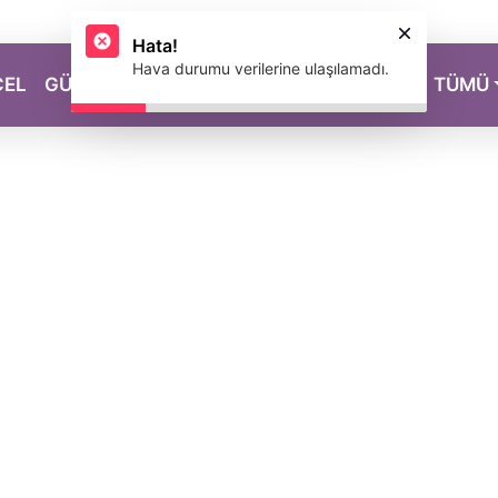
Hata!
Hava durumu verilerine ulaşılamadı.
CEL
GÜZELLİK
SAĞLIK
YAŞAM
MAGAZİN
TÜMÜ