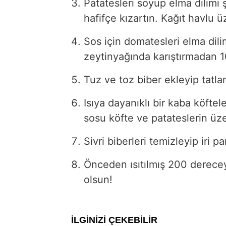
Patatesleri soyup elma dilimi 
hafifçe kızartın. Kağıt havlu ü
Sos için domatesleri elma dilim
zeytinyağında karıştırmadan 10
Tuz ve toz biber ekleyip tatla
Isıya dayanıklı bir kaba köftele
sosu köfte ve patateslerin üze
Sivri biberleri temizleyip iri p
Önceden ısıtılmış 200 dereceye 
olsun!