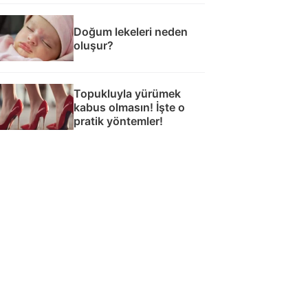
Doğum lekeleri neden
oluşur?
Topukluyla yürümek
kabus olmasın! İşte o
pratik yöntemler!