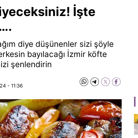
iyeceksiniz! İşte
i….
ım diye düşünenler sizi şöyle
rkesin bayılacağı İzmir köfte
izi şenlendirin
24 - 11:36