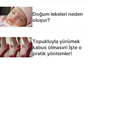
Doğum lekeleri neden
oluşur?
Topukluyla yürümek
kabus olmasın! İşte o
pratik yöntemler!