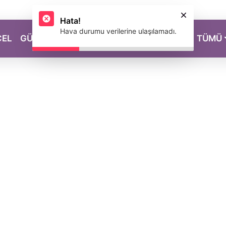
Hata!
Hava durumu verilerine ulaşılamadı.
CEL
GÜZELLİK
SAĞLIK
YAŞAM
MAGAZİN
TÜMÜ