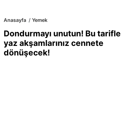
Anasayfa
Yemek
Dondurmayı unutun! Bu tarifle
yaz akşamlarınız cennete
dönüşecek!
Sıcak yaz günlerinde içinizi ferahlatacak,
hafif mi hafif, ekşi mi ekşi bir lezzet
arıyorsanız doğru yerdesiniz! Yaz
akşamlarının ve özel davetlerin yıldızı
olmaya aday, ev yapımı limon sorbe
tarifiyle serinliğin tadını çıkarın. Üstelik
yapımı sandığınızdan çok daha kolay!
Haber Merkezi