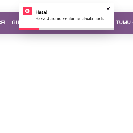
Hata!
Hava durumu verilerine ulaşılamadı.
CEL
GÜZELLİK
SAĞLIK
YAŞAM
MAGAZİN
TÜMÜ