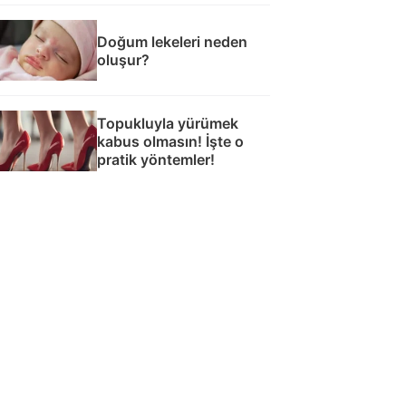
Doğum lekeleri neden
oluşur?
Topukluyla yürümek
kabus olmasın! İşte o
pratik yöntemler!