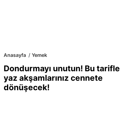
Anasayfa
Yemek
Dondurmayı unutun! Bu tarifle
yaz akşamlarınız cennete
dönüşecek!
Sıcak yaz günlerinde içinizi ferahlatacak,
hafif mi hafif, ekşi mi ekşi bir lezzet
arıyorsanız doğru yerdesiniz! Yaz
akşamlarının ve özel davetlerin yıldızı
olmaya aday, ev yapımı limon sorbe