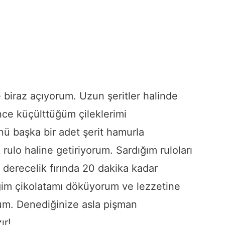
iraz açıyorum. Uzun şeritler halinde
nce küçülttüğüm çileklerimi
ünü başka bir adet şerit hamurla
 rulo haline getiriyorum. Sardığım ruloları
 derecelik fırında 20 dakika kadar
tiğim çikolatamı döküyorum ve lezzetine
rum. Denediğinize asla pişman
ır!