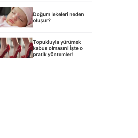
Doğum lekeleri neden
oluşur?
Topukluyla yürümek
kabus olmasın! İşte o
pratik yöntemler!