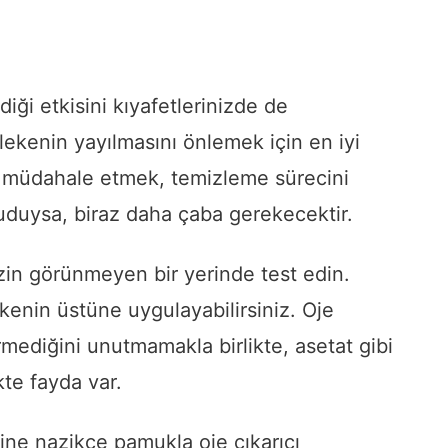
rdiği etkisini kıyafetlerinizde de
 lekenin yayılmasını önlemek için en iyi
 müdahale etmek, temizleme sürecini
ruduysa, biraz daha çaba gerekecektir.
nizin görünmeyen bir yerinde test edin.
enin üstüne uygulayabilirsiniz. Oje
mediğini unutmamakla birlikte, asetat gibi
te fayda var.
rine nazikçe pamukla oje çıkarıcı