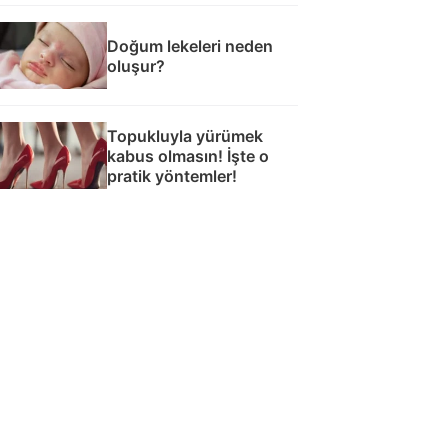
Doğum lekeleri neden
oluşur?
Topukluyla yürümek
kabus olmasın! İşte o
pratik yöntemler!