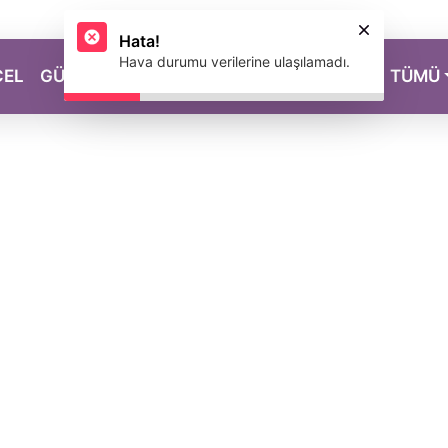
Hata!
Hava durumu verilerine ulaşılamadı.
CEL
GÜZELLİK
SAĞLIK
YAŞAM
MAGAZİN
TÜMÜ