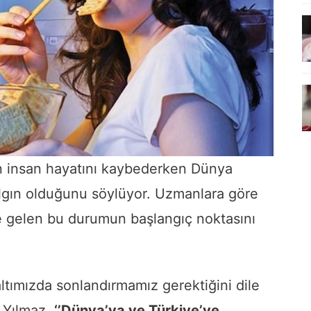
on insan hayatını kaybederken Dünya
lgın olduğunu söylüyor. Uzmanlara göre
e gelen bu durumun başlangıç noktasını
altımızda sonlandırmamız gerektiğini dile
e Yılmaz,
‘’Dünya’ya ve Türkiye’ye