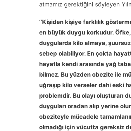
atmamız gerektiğini söyleyen Yıl
‘’Kişiden kişiye farklılık göster
en büyük duygu korkudur. Öfke,
duygularda kilo almaya, şuurs
sebep olabiliyor. En çokta haya
hayatla kendi arasında yağ tabas
bilmez. Bu yüzden obezite ile müc
uğraşıp kilo verseler dahi eski h
problemdir. Bu olayı oluşturan d
duyguları oradan alıp yerine o
obeziteyle mücadele tamamlanır. 
olmadığı için vücutta gereksiz de