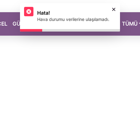
Hata!
Hava durumu verilerine ulaşılamadı.
CEL
GÜZELLİK
SAĞLIK
YAŞAM
MAGAZİN
TÜMÜ