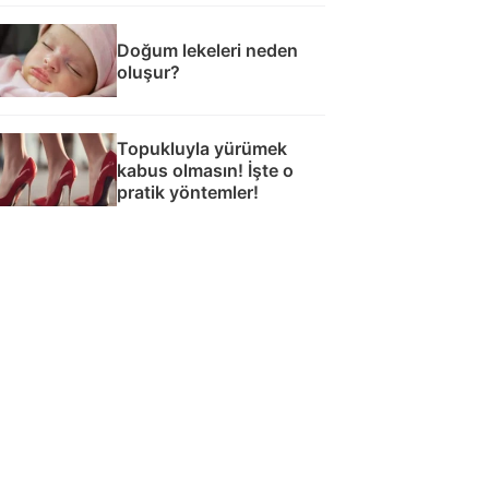
Doğum lekeleri neden
oluşur?
Topukluyla yürümek
kabus olmasın! İşte o
pratik yöntemler!