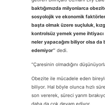
baktığımızda milyonlarca obeziteli
sosyolojik ve ekonomik faktörle
başta olmak üzere suçluluk, kızgı
kontrolsüz yemek yeme ihtiyacı ol
neler yapacağını biliyor olsa da 
edemiyor’’
dedi.
“Çaresinin olmadığını düşünüyorl
Obezite ile mücadele eden bireyle
biliyor. Hal böyle olunca hızlı sü
son vererek, süreci yarım bırakı
daha da çok devam ediyor.