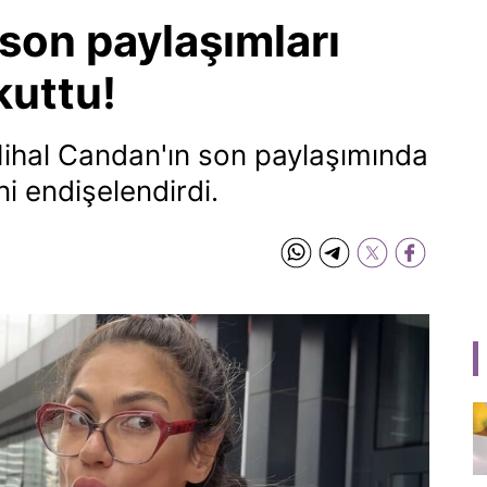
son paylaşımları
kuttu!
Nihal Candan'ın son paylaşımında
rini endişelendirdi.