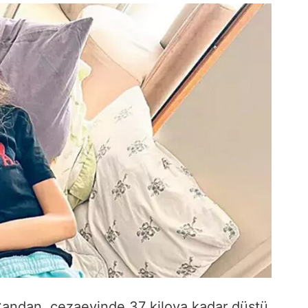
Candan, cezaevinde 37 kiloya kadar düştü