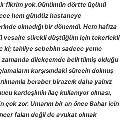
çbir fikrim yok.Günümün dörtte üçünü
gece hem gündüz hastaneye
yerinde olmadığı bir dönemdi. Hem hafıza
 vesaire sürekli düştüğüm için tekerlekli
le ki; tahliye sebebim sadece yeme
ı zamanda dilekçemde belirtilmiş olduğu
çlamaların karşısındaki sürecin dolmuş
rılmamla beraber birazcık daha yalnız
ucu kardeşimin ilaç kullanıyor olması,
çin çok zor. Umarım bir an önce Bahar için
encer falan değil de avukat olmak