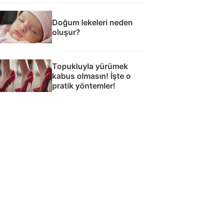
Doğum lekeleri neden
oluşur?
Topukluyla yürümek
kabus olmasın! İşte o
pratik yöntemler!