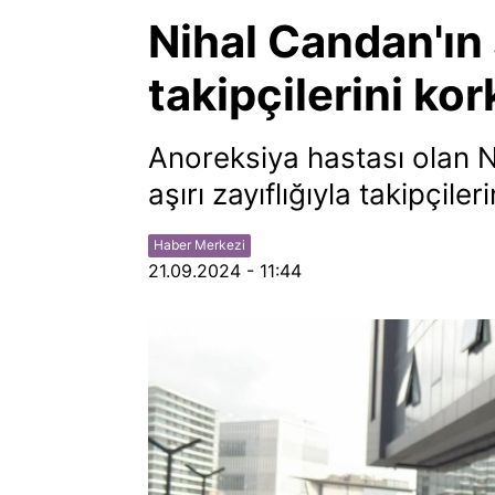
Nihal Candan'ın 
takipçilerini kor
Anoreksiya hastası olan 
aşırı zayıflığıyla takipçile
Haber Merkezi
21.09.2024 - 11:44