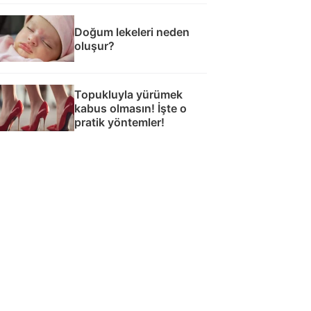
Doğum lekeleri neden
oluşur?
Topukluyla yürümek
kabus olmasın! İşte o
pratik yöntemler!