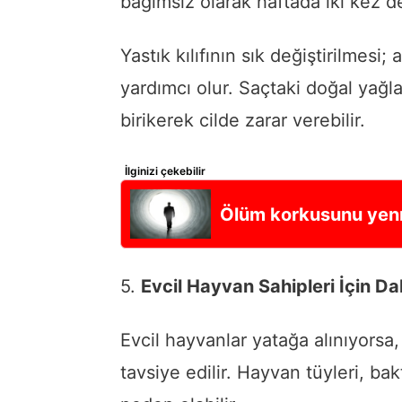
bağımsız olarak haftada iki kez değ
Yastık kılıfının sık değiştirilmesi;
yardımcı olur. Saçtaki doğal yağlar
birikerek cilde zarar verebilir.
İlginizi çekebilir
Ölüm korkusunu yenme
5.
Evcil Hayvan Sahipleri İçin Da
Evcil hayvanlar yatağa alınıyorsa
tavsiye edilir. Hayvan tüyleri, ba