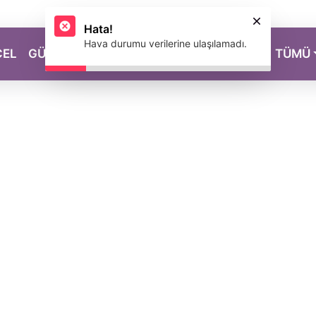
Hata!
Hava durumu verilerine ulaşılamadı.
CEL
GÜZELLİK
SAĞLIK
YAŞAM
MAGAZİN
TÜMÜ