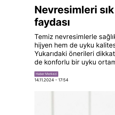
Nevresimleri sık
faydası
Temiz nevresimlerle sağl
hijyen hem de uyku kalite
Yukarıdaki önerileri dikk
de konforlu bir uyku ortamı
Haber Merkezi
14.11.2024 - 17:54