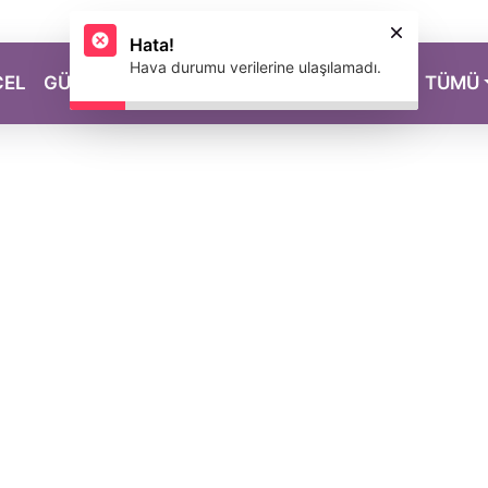
Hata!
Hava durumu verilerine ulaşılamadı.
CEL
GÜZELLİK
SAĞLIK
YAŞAM
MAGAZİN
TÜMÜ