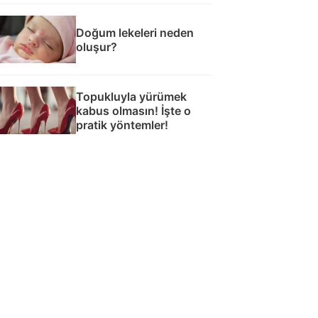
Doğum lekeleri neden
oluşur?
Topukluyla yürümek
kabus olmasın! İşte o
pratik yöntemler!