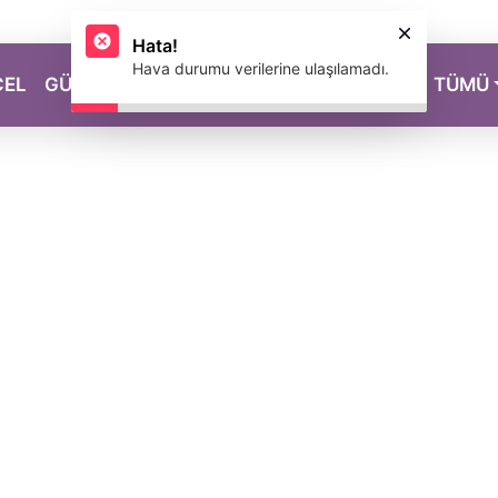
CEL
GÜZELLİK
SAĞLIK
YAŞAM
MAGAZİN
TÜMÜ