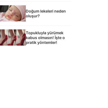
Doğum lekeleri neden
oluşur?
Topukluyla yürümek
kabus olmasın! İşte o
pratik yöntemler!