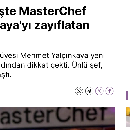
 İşte MasterChef
ya'yı zayıflatan
i üyesi Mehmet Yalçınkaya yeni
adından dikkat çekti. Ünlü şef,
ştı.