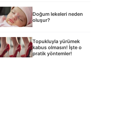
Doğum lekeleri neden
oluşur?
Topukluyla yürümek
kabus olmasın! İşte o
pratik yöntemler!