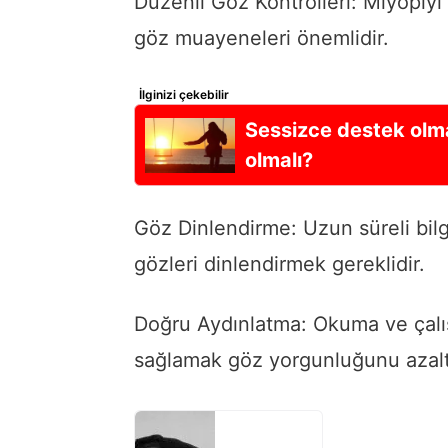
Düzenli Göz Kontrolleri: Miyopiy
göz muayeneleri önemlidir.
İlginizi çekebilir
Sessizce destek olma
olmalı?
Göz Dinlendirme: Uzun süreli bil
gözleri dinlendirmek gereklidir.
Doğru Aydınlatma: Okuma ve çalı
sağlamak göz yorgunluğunu azalta