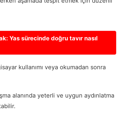
i erken aşamada tespit etmek için düzenli
k: Yas sürecinde doğru tavır nasıl
gisayar kullanımı veya okumadan sonra
şma alanında yeterli ve uygun aydınlatma
bilir.