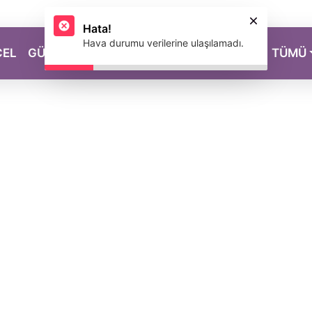
Hata!
Hava durumu verilerine ulaşılamadı.
CEL
GÜZELLİK
SAĞLIK
YAŞAM
MAGAZİN
TÜMÜ