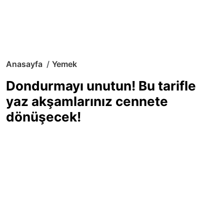
Anasayfa
Yemek
Dondurmayı unutun! Bu tarifle
yaz akşamlarınız cennete
dönüşecek!
Sıcak yaz günlerinde içinizi ferahlatacak,
hafif mi hafif, ekşi mi ekşi bir lezzet
arıyorsanız doğru yerdesiniz! Yaz
akşamlarının ve özel davetlerin yıldızı
olmaya aday, ev yapımı limon sorbe
tarifiyle serinliğin tadını çıkarın. Üstelik
yapımı sandığınızdan çok daha kolay!