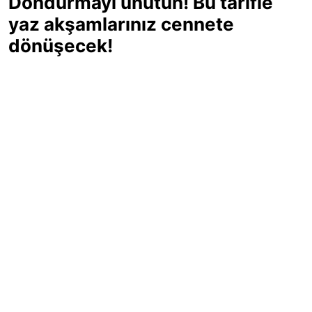
Dondurmayı unutun! Bu tarifle
yaz akşamlarınız cennete
dönüşecek!
Sıcak yaz günlerinde içinizi ferahlatacak,
hafif mi hafif, ekşi mi ekşi bir lezzet
arıyorsanız doğru yerdesiniz! Yaz
akşamlarının ve özel davetlerin yıldızı
olmaya aday, ev yapımı limon sorbe
tarifiyle serinliğin tadını çıkarın. Üstelik
yapımı sandığınızdan çok daha kolay!
Haber Merkezi
03.07.2025 - 16:11