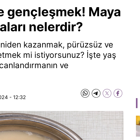
le gençleşmek! Maya
ları nelerdir?
ı yeniden kazanmak, pürüzsüz ve
etmek mi istiyorsunuz? İşte yaş
i canlandırmanın ve
024 - 12:32