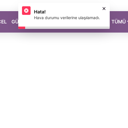
CEL
GÜZELLİK
SAĞLIK
YAŞAM
MAGAZİN
TÜMÜ