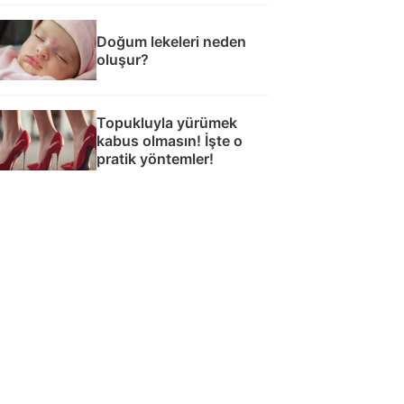
Doğum lekeleri neden
oluşur?
Topukluyla yürümek
kabus olmasın! İşte o
pratik yöntemler!