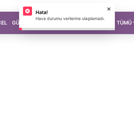
CEL
GÜZELLİK
SAĞLIK
YAŞAM
MAGAZİN
TÜMÜ