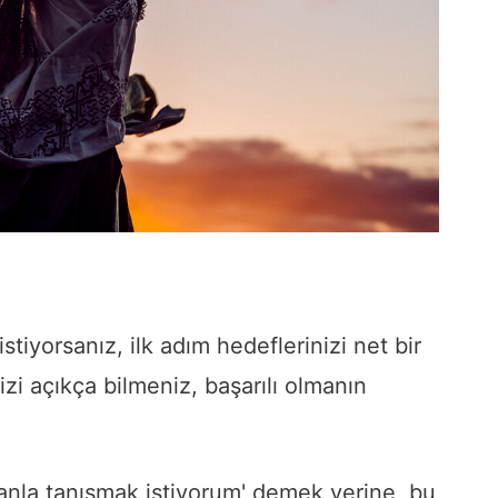
tiyorsanız, ilk adım hedeflerinizi net bir
izi açıkça bilmeniz, başarılı olmanın
anla tanışmak istiyorum' demek yerine, bu