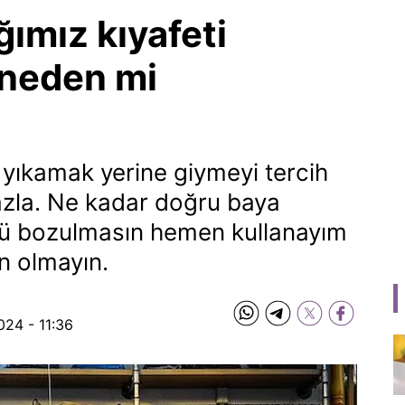
ımız kıyafeti
neden mi
az yıkamak yerine giymeyi tercih
fazla. Ne kadar doğru baya
üsü bozulmasın hemen kullanayım
n olmayın.
024 - 11:36