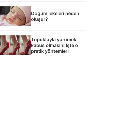
Doğum lekeleri neden
oluşur?
Topukluyla yürümek
kabus olmasın! İşte o
pratik yöntemler!