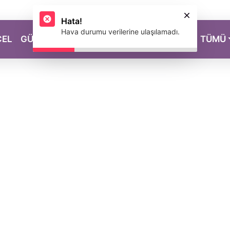
Hata!
Hava durumu verilerine ulaşılamadı.
CEL
GÜZELLİK
SAĞLIK
YAŞAM
MAGAZİN
TÜMÜ