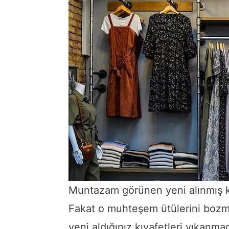
Muntazam görünen yeni alınmış k
Fakat o muhteşem ütülerini bozm
yeni aldığınız kıyafetleri yıkanm