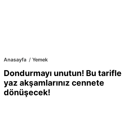
Anasayfa
Yemek
Dondurmayı unutun! Bu tarifle
yaz akşamlarınız cennete
dönüşecek!
Sıcak yaz günlerinde içinizi ferahlatacak,
hafif mi hafif, ekşi mi ekşi bir lezzet
arıyorsanız doğru yerdesiniz! Yaz
akşamlarının ve özel davetlerin yıldızı