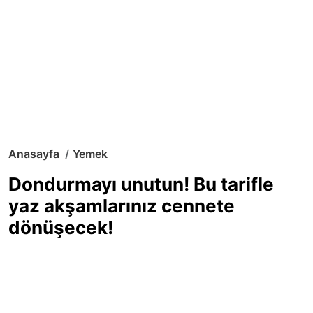
Anasayfa
Yemek
Dondurmayı unutun! Bu tarifle
yaz akşamlarınız cennete
dönüşecek!
Sıcak yaz günlerinde içinizi ferahlatacak,
hafif mi hafif, ekşi mi ekşi bir lezzet
arıyorsanız doğru yerdesiniz! Yaz