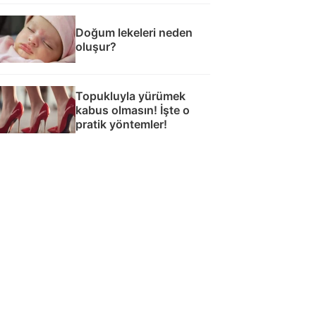
Doğum lekeleri neden
oluşur?
Topukluyla yürümek
kabus olmasın! İşte o
pratik yöntemler!