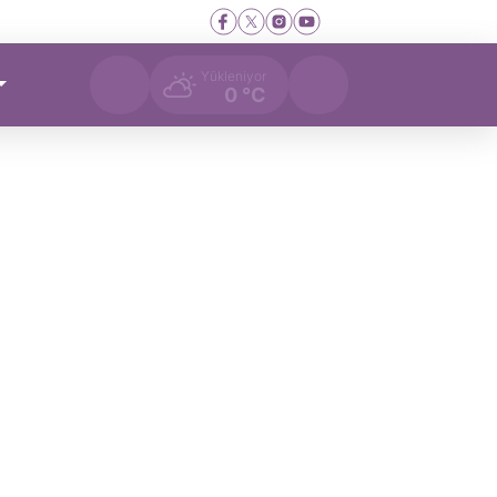
Yükleniyor
0 °C