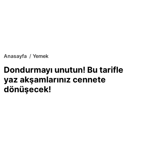
Anasayfa
Yemek
Dondurmayı unutun! Bu tarifle
yaz akşamlarınız cennete
dönüşecek!
Sıcak yaz günlerinde içinizi ferahlatacak,
hafif mi hafif, ekşi mi ekşi bir lezzet
arıyorsanız doğru yerdesiniz! Yaz
akşamlarının ve özel davetlerin yıldızı
olmaya aday, ev yapımı limon sorbe