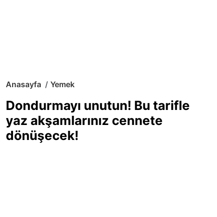
Anasayfa
Yemek
Dondurmayı unutun! Bu tarifle
yaz akşamlarınız cennete
dönüşecek!
Sıcak yaz günlerinde içinizi ferahlatacak,
hafif mi hafif, ekşi mi ekşi bir lezzet
arıyorsanız doğru yerdesiniz! Yaz
akşamlarının ve özel davetlerin yıldızı
olmaya aday, ev yapımı limon sorbe