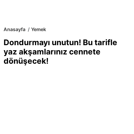
Anasayfa
Yemek
Dondurmayı unutun! Bu tarifle
yaz akşamlarınız cennete
dönüşecek!
Sıcak yaz günlerinde içinizi ferahlatacak,
hafif mi hafif, ekşi mi ekşi bir lezzet
arıyorsanız doğru yerdesiniz! Yaz
akşamlarının ve özel davetlerin yıldızı
olmaya aday, ev yapımı limon sorbe
tarifiyle serinliğin tadını çıkarın. Üstelik
yapımı sandığınızdan çok daha kolay!