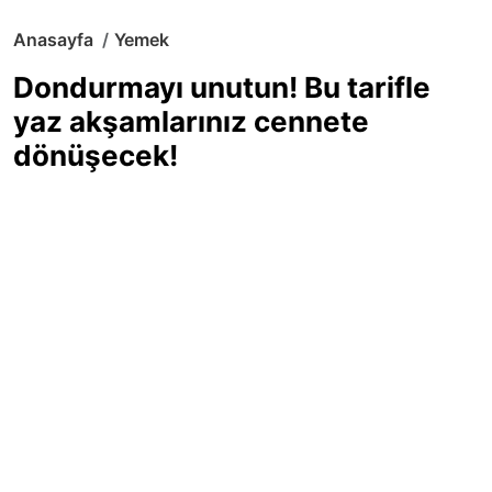
Anasayfa
Yemek
Dondurmayı unutun! Bu tarifle
yaz akşamlarınız cennete
dönüşecek!
Sıcak yaz günlerinde içinizi ferahlatacak,
hafif mi hafif, ekşi mi ekşi bir lezzet
arıyorsanız doğru yerdesiniz! Yaz
akşamlarının ve özel davetlerin yıldızı
olmaya aday, ev yapımı limon sorbe
tarifiyle serinliğin tadını çıkarın. Üstelik
yapımı sandığınızdan çok daha kolay!
Haber Merkezi
03.07.2025 - 16:11