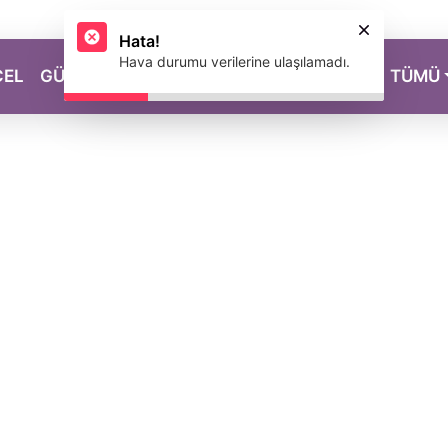
Hata!
Hava durumu verilerine ulaşılamadı.
CEL
GÜZELLİK
SAĞLIK
YAŞAM
MAGAZİN
TÜMÜ