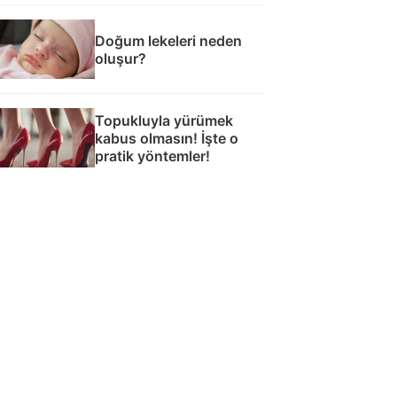
Doğum lekeleri neden
oluşur?
Topukluyla yürümek
kabus olmasın! İşte o
pratik yöntemler!