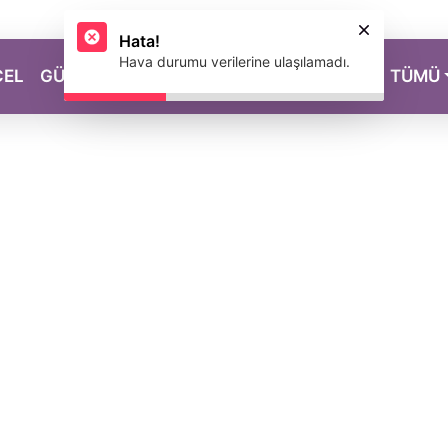
Hata!
Hava durumu verilerine ulaşılamadı.
CEL
GÜZELLİK
SAĞLIK
YAŞAM
MAGAZİN
TÜMÜ