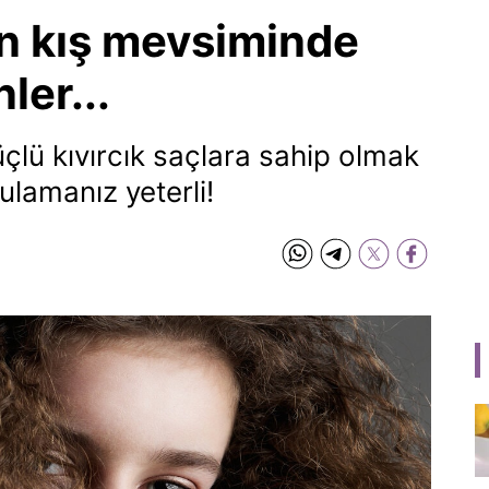
rın kış mevsiminde
ler...
güçlü kıvırcık saçlara sahip olmak
ulamanız yeterli!