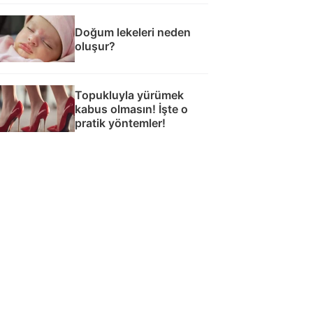
Doğum lekeleri neden
oluşur?
Topukluyla yürümek
kabus olmasın! İşte o
pratik yöntemler!