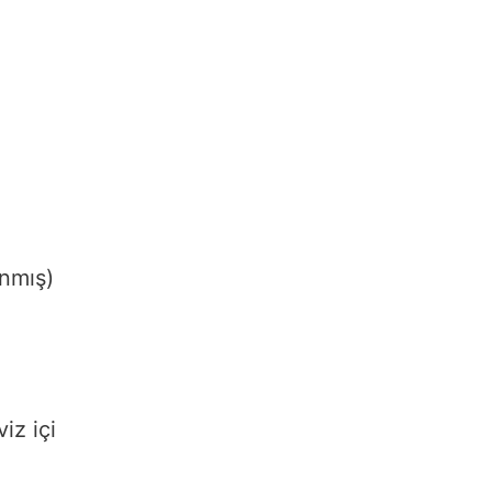
nmış)
iz içi