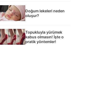
Doğum lekeleri neden
oluşur?
Topukluyla yürümek
kabus olmasın! İşte o
pratik yöntemler!