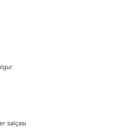
ulgur
r salçası