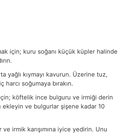
amak için; kuru soğanı küçük küpler halinde
ırın.
ta yağlı kıymayı kavurun. Üzerine tuz,
 iç harcı soğumaya bırakın.
için; köftelik ince bulguru ve irmiği derin
yu ekleyin ve bulgurlar şişene kadar 10
r ve irmik karışımına iyice yedirin. Unu