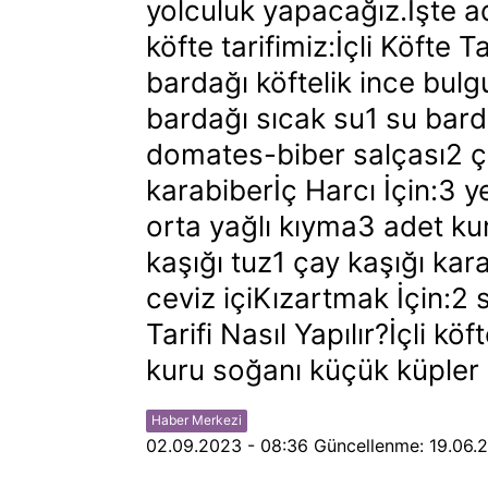
yolculuk yapacağız.İşte a
köfte tarifimiz:İçli Köfte 
bardağı köftelik ince bulg
bardağı sıcak su1 su bard
domates-biber salçası2 ça
karabiberİç Harcı İçin:3 
orta yağlı kıyma3 adet k
kaşığı tuz1 çay kaşığı kar
ceviz içiKızartmak İçin:2 
Tarifi Nasıl Yapılır?İçli kö
kuru soğanı küçük küpler 
Haber Merkezi
02.09.2023 - 08:36
Güncellenme:
19.06.