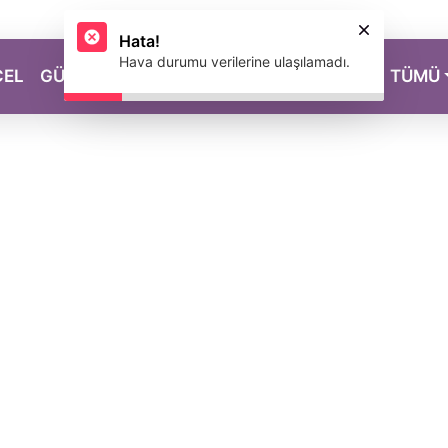
Hata!
Hava durumu verilerine ulaşılamadı.
CEL
GÜZELLİK
SAĞLIK
YAŞAM
MAGAZİN
TÜMÜ