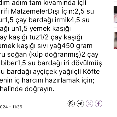
dım adım tam kıvamında içli
Tarifi MalzemelerDışı İçin:2,5 su
ur1,5 çay bardağı irmik4,5 su
ağı un1,5 yemek kaşığı
y kaşığı tuz1/2 çay kaşığı
yemek kaşığı sıvı yağ450 gram
uru soğan (küp doğranmış)2 çay
abiber1,5 su bardağı iri dövülmüş
su bardağı ayçiçek yağıİçli Köfte
ftenin iç harcını hazırlamak için;
halinde doğrayın.
2024 - 11:36