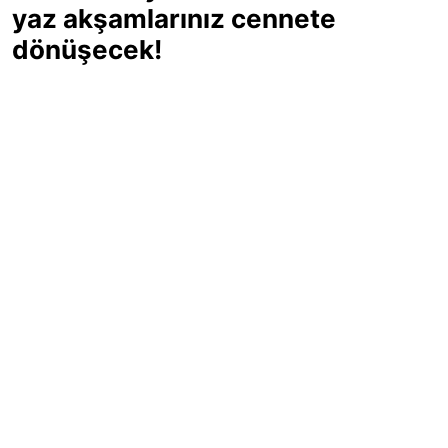
yaz akşamlarınız cennete
dönüşecek!
Sıcak yaz günlerinde içinizi ferahlatacak,
hafif mi hafif, ekşi mi ekşi bir lezzet
arıyorsanız doğru yerdesiniz! Yaz
akşamlarının ve özel davetlerin yıldızı
olmaya aday, ev yapımı limon sorbe
tarifiyle serinliğin tadını çıkarın. Üstelik
yapımı sandığınızdan çok daha kolay!
Haber Merkezi
03.07.2025 - 16:11