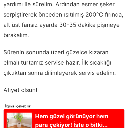
yardımı ile sürelim. Ardından esmer şeker
serpiştirerek önceden ısıtılmış 200°C fırında,
alt üst fansız ayarda 30-35 dakika pişmeye
bırakalım.
Sürenin sonunda üzeri güzelce kızaran
elmalı turtamız servise hazır. İlk sıcaklığı
çıktıktan sonra dilimleyerek servis edelim.
Afiyet olsun!
İlginizi çekebilir
Hem güzel görünüyor hem
para çekiyor! İşte o bitki...