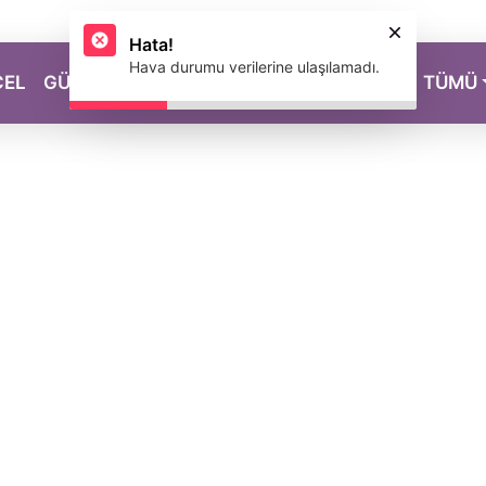
Hata!
Hava durumu verilerine ulaşılamadı.
CEL
GÜZELLİK
SAĞLIK
YAŞAM
MAGAZİN
TÜMÜ