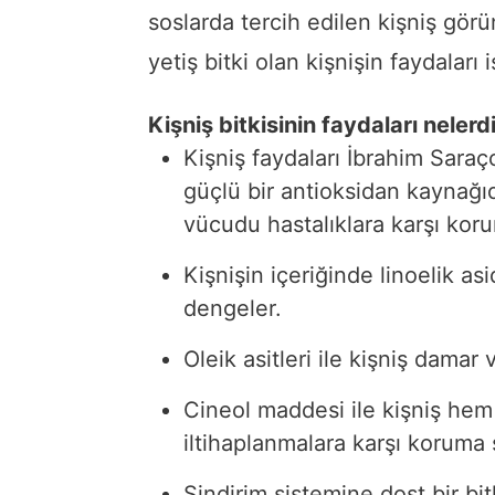
soslarda tercih edilen kişniş görü
yetiş bitki olan kişnişin faydaları
Kişniş bitkisinin faydaları nelerd
Kişniş faydaları İbrahim Saraço
güçlü bir antioksidan kaynağıd
vücudu hastalıklara karşı kor
Kişnişin içeriğinde linoelik as
dengeler.
Oleik asitleri ile kişniş damar
Cineol maddesi ile kişniş h
iltihaplanmalara karşı koruma 
Sindirim sistemine dost bir bitk