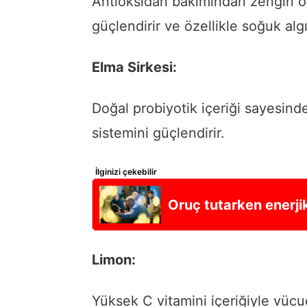
Antioksidan bakımından zengin ol
güçlendirir ve özellikle soğuk algı
Elma Sirkesi:
Doğal probiyotik içeriği sayesinde
sistemini güçlendirir.
İlginizi çekebilir
Oruç tutarken enerjik
Limon:
Yüksek C vitamini içeriğiyle vücu