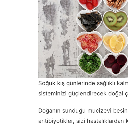
Soğuk kış günlerinde sağlıklı kalma
sisteminizi güçlendirecek doğal 
Doğanın sunduğu mucizevi besinl
antibiyotikler, sizi hastalıklarda