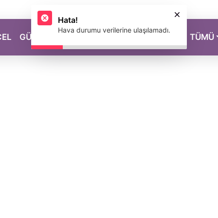
Hata!
Hava durumu verilerine ulaşılamadı.
CEL
GÜZELLİK
SAĞLIK
YAŞAM
MAGAZİN
TÜMÜ