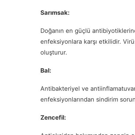
Sarımsak:
Doğanın en güçlü antibiyotiklerind
enfeksiyonlara karşı etkilidir. Vir
oluşturur.
Bal:
Antibakteriyel ve antiinflamatuvar
enfeksiyonlarından sindirim sorunl
Zencefil: