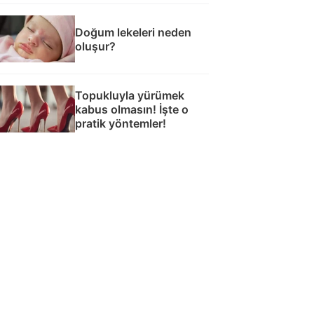
Doğum lekeleri neden
oluşur?
Topukluyla yürümek
kabus olmasın! İşte o
pratik yöntemler!