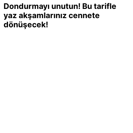
Dondurmayı unutun! Bu tarifle
yaz akşamlarınız cennete
dönüşecek!
Sıcak yaz günlerinde içinizi ferahlatacak,
hafif mi hafif, ekşi mi ekşi bir lezzet
arıyorsanız doğru yerdesiniz! Yaz
akşamlarının ve özel davetlerin yıldızı
olmaya aday, ev yapımı limon sorbe
tarifiyle serinliğin tadını çıkarın. Üstelik
yapımı sandığınızdan çok daha kolay!
Haber Merkezi
03.07.2025 - 16:11