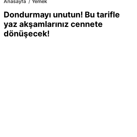
Anasayfa
Yemek
Dondurmayı unutun! Bu tarifle
yaz akşamlarınız cennete
dönüşecek!
Sıcak yaz günlerinde içinizi ferahlatacak,
hafif mi hafif, ekşi mi ekşi bir lezzet
arıyorsanız doğru yerdesiniz! Yaz
akşamlarının ve özel davetlerin yıldızı
olmaya aday, ev yapımı limon sorbe
tarifiyle serinliğin tadını çıkarın. Üstelik
yapımı sandığınızdan çok daha kolay!
Haber Merkezi
03.07.2025 - 16:11